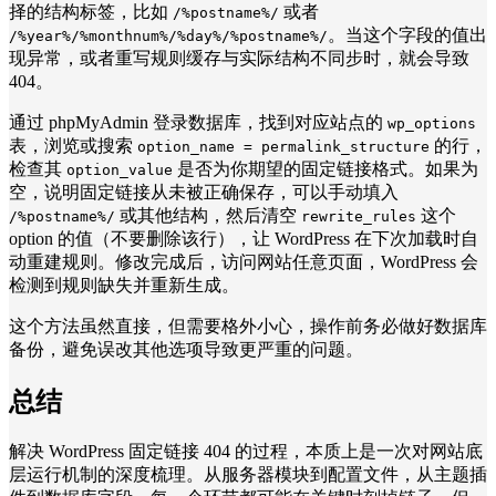
择的结构标签，比如
或者
/%postname%/
。当这个字段的值出
/%year%/%monthnum%/%day%/%postname%/
现异常，或者重写规则缓存与实际结构不同步时，就会导致
404。
通过 phpMyAdmin 登录数据库，找到对应站点的
wp_options
表，浏览或搜索
的行，
option_name = permalink_structure
检查其
是否为你期望的固定链接格式。如果为
option_value
空，说明固定链接从未被正确保存，可以手动填入
或其他结构，然后清空
这个
/%postname%/
rewrite_rules
option 的值（不要删除该行），让 WordPress 在下次加载时自
动重建规则。修改完成后，访问网站任意页面，WordPress 会
检测到规则缺失并重新生成。
这个方法虽然直接，但需要格外小心，操作前务必做好数据库
备份，避免误改其他选项导致更严重的问题。
总结
解决 WordPress 固定链接 404 的过程，本质上是一次对网站底
层运行机制的深度梳理。从服务器模块到配置文件，从主题插