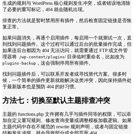
生成的规则与 WordPress 核心规则发生冲突，或者错误地清除
了必要的重写标记，404 就会随机出现。
排查的方法就是暂时禁用所有插件，然后检查固定链接是否恢
复正常。
如果问题消失，再逐个启用插件，每启用一个就测试一次，直
到找到问题插件。这个过程可以通过后台的批量操作完成，但
如果连后台都因为 404 无法访问，就需要通过 FTP 或文件管
理器将
/ 目录临时重命名，比如改为
/wp-content/plugins
，这会强制停用所有插件。
plugins-backup
找到问题插件后，可以联系开发者或寻找替代方案。很多时
候，一个简单的插件更新就能解决这类冲突，因此保持插件处
于最新版本也是预防 404 的好习惯。
方法七：
切换至默认主题排查冲突
主题的 functions.php 文件拥有几乎与插件同等的权限，可以添
加自定义重写规则、修改查询变量或调整模板加载逻辑。如果
主题代码中存在不规范的 rewrite 规则声明，或者与固定链接
结构发生冲突，就会导致部分或全部页面 404。