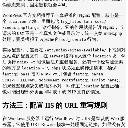
伪静态规则，固定链接就会 404。
WordPress 官方文档推荐了一套标准的 Nginx 配置，核心是一
个
块，里面包含
location /
try_files $uri $uri/
这行指令。它的作用就是告诉 Nginx，当
/index.php?$args;
请求的
不是一个真实文件或目录时，统一交给 index.php
URI
处理，完美模拟了 Apache 的
行为。
mod_rewrite
实际配置时，需要在
下找到对
/etc/nginx/sites-available/
应站点的配置文件，在
段内插入这个
块，然
server
location
后执行
测试语法并重载服务。还有一个经常被遗漏
nginx -t
的地方是
块必须正确传递请求，确保
location ~ \.php$
指向
并包含
fastcgi_pass
PHP-FPM
fastcgi_param
。
SCRIPT_FILENAME $document_root$fastcgi_script_name;
如果这些规则缺失或顺序不对，即使主
配置正确，
location
也可能出现部分页面 404 或下载 PHP 文件的情况。
方法三：
配置 IIS 的 URL 重写规则
在 Windows 服务器上运行 WordPress 时，IIS 是默认的 Web 服
务器，它使用 URL Rewrite 模块来处理固定链接。如果没有安