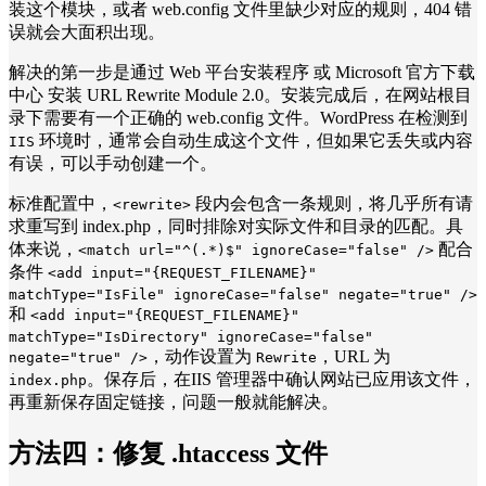
装这个模块，或者 web.config 文件里缺少对应的规则，404 错
误就会大面积出现。
解决的第一步是通过 Web 平台安装程序 或 Microsoft 官方下载
中心 安装 URL Rewrite Module 2.0。安装完成后，在网站根目
录下需要有一个正确的 web.config 文件。WordPress 在检测到
环境时，通常会自动生成这个文件，但如果它丢失或内容
IIS
有误，可以手动创建一个。
标准配置中，
段内会包含一条规则，将几乎所有请
<rewrite>
求重写到 index.php，同时排除对实际文件和目录的匹配。具
体来说，
配合
<match url="^(.*)$" ignoreCase="false" />
条件
<add input="{REQUEST_FILENAME}"
matchType="IsFile" ignoreCase="false" negate="true" />
和
<add input="{REQUEST_FILENAME}"
matchType="IsDirectory" ignoreCase="false"
，动作设置为
，URL 为
negate="true" />
Rewrite
。保存后，在IIS 管理器中确认网站已应用该文件，
index.php
再重新保存固定链接，问题一般就能解决。
方法四：
修复 .htaccess 文件