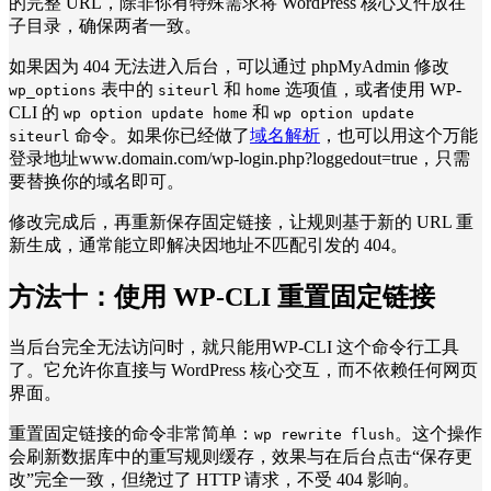
的完整 URL，除非你有特殊需求将 WordPress 核心文件放在
子目录，确保两者一致。
如果因为 404 无法进入后台，可以通过 phpMyAdmin 修改
表中的
和
选项值，或者使用 WP-
wp_options
siteurl
home
CLI 的
和
wp option update home
wp option update
命令。如果你已经做了
域名解析
，也可以用这个万能
siteurl
登录地址www.domain.com/wp-login.php?loggedout=true，只需
要替换你的域名即可。
修改完成后，再重新保存固定链接，让规则基于新的 URL 重
新生成，通常能立即解决因地址不匹配引发的 404。
方法十：
使用 WP-CLI 重置固定链接
当后台完全无法访问时，就只能用WP-CLI 这个命令行工具
了。它允许你直接与 WordPress 核心交互，而不依赖任何网页
界面。
重置固定链接的命令非常简单：
。这个操作
wp rewrite flush
会刷新数据库中的重写规则缓存，效果与在后台点击“保存更
改”完全一致，但绕过了 HTTP 请求，不受 404 影响。