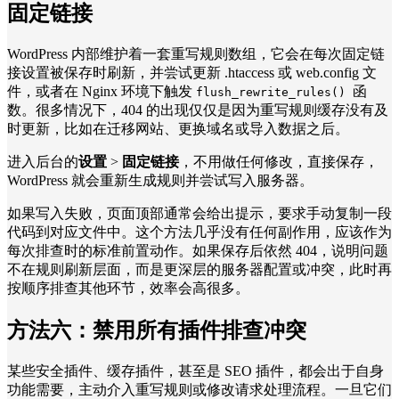
固定链接
WordPress 内部维护着一套重写规则数组，它会在每次固定链
接设置被保存时刷新，并尝试更新 .htaccess 或 web.config 文
件，或者在 Nginx 环境下触发
函
flush_rewrite_rules()
数。很多情况下，404 的出现仅仅是因为重写规则缓存没有及
时更新，比如在迁移网站、更换域名或导入数据之后。
进入后台的
设置
>
固定链接
，不用做任何修改，直接保存，
WordPress 就会重新生成规则并尝试写入服务器。
如果写入失败，页面顶部通常会给出提示，要求手动复制一段
代码到对应文件中。这个方法几乎没有任何副作用，应该作为
每次排查时的标准前置动作。如果保存后依然 404，说明问题
不在规则刷新层面，而是更深层的服务器配置或冲突，此时再
按顺序排查其他环节，效率会高很多。
方法六：
禁用所有插件排查冲突
某些安全插件、缓存插件，甚至是 SEO 插件，都会出于自身
功能需要，主动介入重写规则或修改请求处理流程。一旦它们