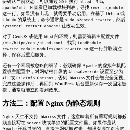
要确认当前状态，可以通过 SSH 执行
或
httpd -M
查看已加载模块列表，寻找
apache2ctl -M
rewrite_module
这一行。如果没有出现，就需要手动启用。在基于 Debian 或
Ubuntu 的系统上，命令通常是
，然后
sudo a2enmod rewrite
让改动生效。
systemctl restart apache2
对于 CentOS 或使用 httpd 的环境，则需要编辑主配置文件
，找到
/etc/httpd/conf/httpd.conf
LoadModule
这一行并取消注
rewrite_module modules/mod_rewrite.so
释，保存后重启服务。
还有一个容易被忽略的细节：必须确保 Apache 的虚拟主机配
置或主配置中，对网站根目录的
设置至少为
AllowOverride
或
，否则 .htaccess 文件会被完全无视。
All
FileInfo Options
完成这些操作后，再回到 WordPress 后台重新保存一次固定链
接，通常就能立刻看到效果。
方法二：
配置 Nginx 伪静态规则
Nginx 天生不支持 .htaccess 文件，这意味着所有重写规则都必
须直接写在
块或单独的配置文件里。如果你是从
server
Apache 迁移过来的，直接把网站搬过来，却没有添加对应的