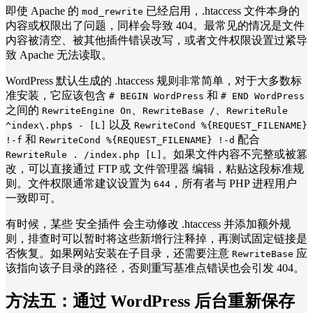
即使 Apache 的
已经启用，.htaccess 文件本身的
mod_rewrite
内容或权限出了问题，同样会导致 404。最常见的情况是文件
内容被清空、被其他插件错误改写，或者文件权限设置过紧导
致 Apache 无法读取。
WordPress 默认生成的 .htaccess 规则非常简单，对于大多数标
准安装，它应该包含
和
# BEGIN WordPress
# END WordPress
之间的
、
、
RewriteEngine On
RewriteBase /
RewriteRule
以及
^index\.php$ - [L]
RewriteCond %{REQUEST_FILENAME}
和
配合
!-f
RewriteCond %{REQUEST_FILENAME} !-d
。如果文件内容不完整或被篡
RewriteRule . /index.php [L]
改，可以直接通过 FTP 或 文件管理器 编辑，粘贴这段标准规
则。文件权限通常建议设置为
，所有者与 PHP 进程用户
644
一致即可。
有时候，某些 安全插件 会主动修改 .htaccess 并添加额外规
则，排查时可以暂时将这些新增行注释掉，再测试固定链接是
否恢复。如果网站安装在子目录，还需要注意
应
RewriteBase
该指向该子目录的路径，否则重写基准点错误也会引发 404。
方法五：
通过 WordPress 后台重新保存